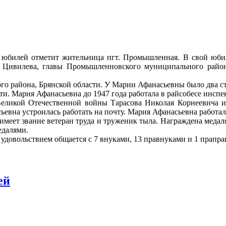
ий юбилей отметит жительница пгт. Промышленная. В свой юби
Е. Цивилева, главы Промышленновского муниципального райо
го района, Брянской области. У Марии Афанасьевны было два ст
ести. Мария Афанасьевна до 1947 года работала в райсобесе инс
еликой Отечественной войны Тарасова Николая Корнеевича и 
евна устроилась работать на почту. Мария Афанасьевна работал
имеет звание ветеран труда и труженик тыла. Награждена медал
едалями.
удовольствием общается с 7 внуками, 13 правнуками и 1 прапра
ей