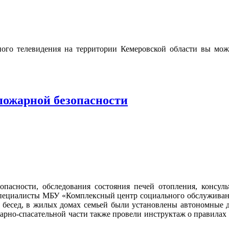
ого телевидения на территории Кемеровской области вы мо
пожарной безопасности
пасности, обследования состояния печей
отопления, консул
специалисты МБУ «Комплексный центр социального обслуживан
есед, в жилых домах семьей были установлены автономные д
арно-спасательной части также провели инструктаж о правила