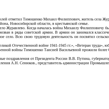
юбилей отметил Тимошенко Михаил Филиппович, житель села Жу
она, Новосибирской области, в крестьянской семье.
ело Журавлево. Когда началась война Михаилу Филипповичу было
зван в ряды советской армии. В армии он занимался классичес
ное село. Всю свою трудовую деятельность он посвятил сельском
ликой Отечественной войне 1941-1945 гг.», «Ветеран труда», ю
ной войны Тимошенко Таисией Васильевной прожили более 60 ле
ные поздравления от Президента России В.В. Путина, губерна
селения А.Н. Сенюков., представитель администрации Промышл