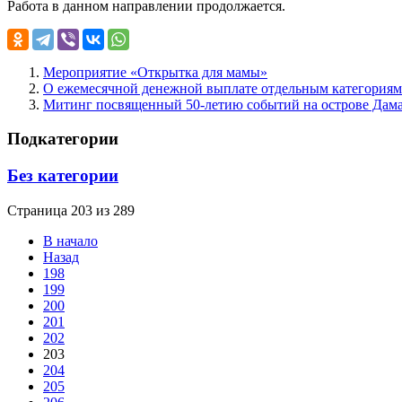
Работа в данном направлении продолжается.
Мероприятие «Открытка для мамы»
О ежемесячной денежной выплате отдельным категориям
Митинг посвященный 50-летию событий на острове Дама
Подкатегории
Без категории
Страница 203 из 289
В начало
Назад
198
199
200
201
202
203
204
205