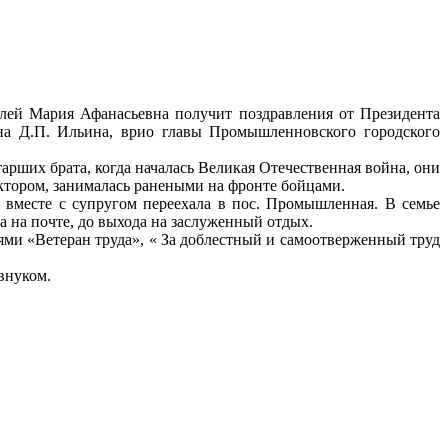
лей Мария Афанасьевна получит поздравления от Президента
на Д.П. Ильина, врио главы Промышленновского городского
арших брата, когда началась Великая Отечественная война, они
пектором, занималась ранеными на фронте бойцами.
вместе с супругом переехала в пос. Промышленная. В семье
а на почте, до выхода на заслуженный отдых.
ями «Ветеран труда», « За доблестный и самоотверженный труд
внуком.