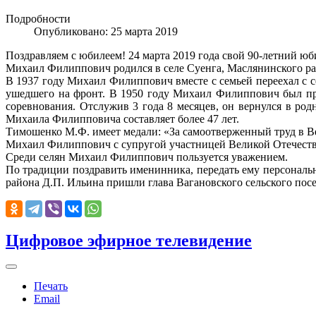
Подробности
Опубликовано: 25 марта 2019
Поздравляем с юбилеем! 24 марта 2019 года свой 90-летний 
Михаил Филиппович родился в селе Суенга, Маслянинского рай
В 1937 году Михаил Филиппович вместе с семьей переехал с с
ушедшего на фронт. В 1950 году Михаил Филиппович был при
соревнования. Отслужив 3 года 8 месяцев, он вернулся в род
Михаила Филипповича составляет более 47 лет.
Тимошенко М.Ф. имеет медали: «За самоотверженный труд в Ве
Михаил Филиппович с супругой участницей Великой Отечествен
Среди селян Михаил Филиппович пользуется уважением.
По традиции поздравить именинника, передать ему персональ
района Д.П. Ильина пришли глава Вагановского сельского по
Цифровое эфирное телевидение
Печать
Email