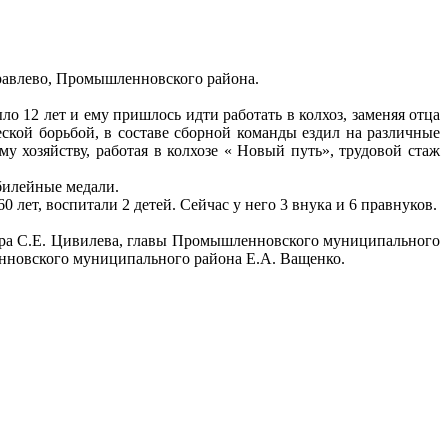
равлево, Промышленновского района.
 12 лет и ему пришлось идти работать в колхоз, заменяя отца
кой борьбой, в составе сборной команды ездил на различные
у хозяйству, работая в колхозе « Новый путь», трудовой стаж
билейные медали.
т, воспитали 2 детей. Сейчас у него 3 внука и 6 правнуков.
тора С.Е. Цивилева, главы Промышленновского муниципального
енновского муниципального района Е.А. Ващенко.