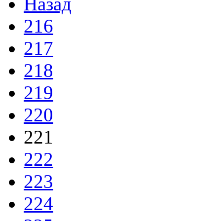
Назад
216
217
218
219
220
221
222
223
224