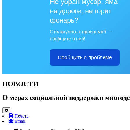
Не убран мусор, яма
на дороге, не горит
фонарь?
Столкнулись с проблемой —
сообщите о ней!
Сообщить о проблеме
НОВОСТИ
О мерах социальной поддержки многоде
Печать
Email