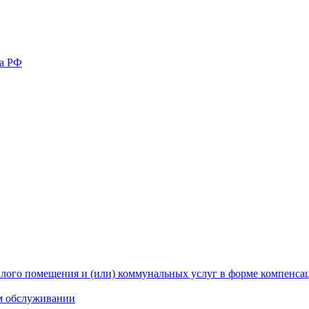
ва РФ
лого помещения и (или) коммунальных услуг в форме компенс
м обслуживании