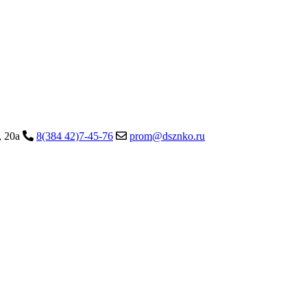
, 20а
8(384 42)7-45-76
prom@dsznko.ru