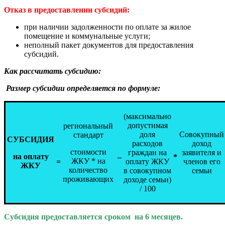
Отказ в предоставлении субсидий:
при наличии задолженности по оплате за жилое
помещение и коммунальные услуги;
неполный пакет документов для предоставления
субсидий.
Как рассчитать субсидию:
Размер субсидии определяется по формуле:
(максимально
допустимая
региональный
доля
Совокупный
стандарт
СУБСИДИЯ
расходов
доход
стоимости
граждан на
заявителя и
на оплату
–
*
ЖКУ * на
=
оплату ЖКУ
членов его
ЖКУ
количество
в совокупном
семьи
проживающих
доходе семьи)
/ 100
Субсидия предоставляется сроком на 6 месяцев.