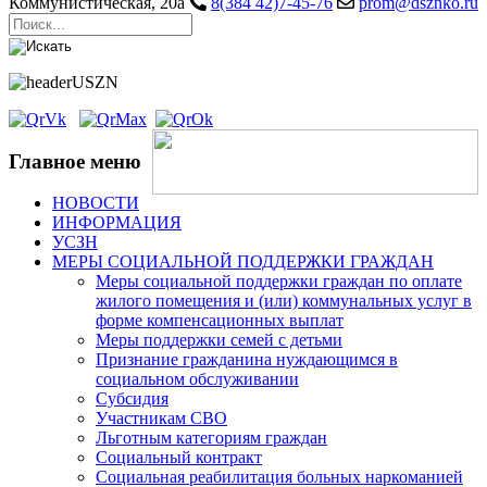
Коммунистическая, 20а
8(384 42)7-45-76
prom@dsznko.ru
Главное меню
НОВОСТИ
ИНФОРМАЦИЯ
УСЗН
МЕРЫ СОЦИАЛЬНОЙ ПОДДЕРЖКИ ГРАЖДАН
Меры социальной поддержки граждан по оплате
жилого помещения и (или) коммунальных услуг в
форме компенсационных выплат
Меры поддержки семей с детьми
Признание гражданина нуждающимся в
социальном обслуживании
Субсидия
Участникам СВО
Льготным категориям граждан
Социальный контракт
Социальная реабилитация больных наркоманией